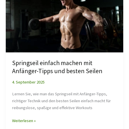
machen
mit
Anfänger-
Tipps
und
besten
Seilen
Springseil einfach machen mit
Anfänger-Tipps und besten Seilen
4. September 2025
Lernen Sie, wie man das Springseil mit Anfänger-Tipps,
richtiger Technik und den besten Seilen einfach macht für
reibungslose, spaßige und effektive Workouts
Weiterlesen »