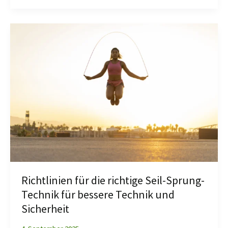
Richtlinien
für
die
richtige
Seil-
Sprung-
Technik
für
bessere
Technik
und
Sicherheit
Richtlinien für die richtige Seil-Sprung-
Technik für bessere Technik und
Sicherheit