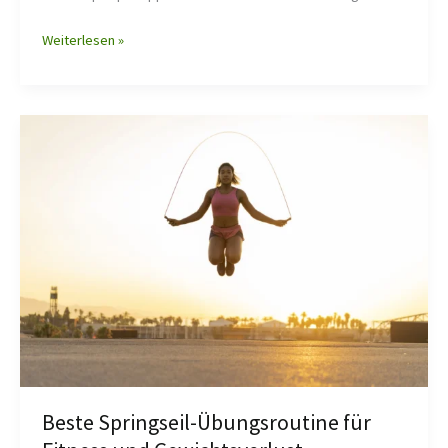
Weiterlesen »
Beste
Springseil-
Übungsroutine
für
Fitness
und
Gewichtsverlust
Beste Springseil-Übungsroutine für