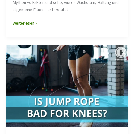
Mythen vs Fakten und sehe, wie es Wachstum, Haltung und
allgemeine Fitness unterstützt
Weiterlesen »
Ist
Seilspringen
schlecht
für
die
Knie?
Sicherheitstipps
und
beste
Seile